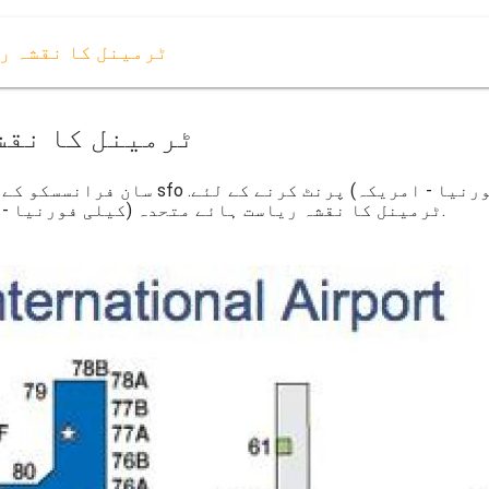
بہتر sfo ٹرمینل کا نق
بہتر sfo ٹرمینل ک
سان فرانسسکو کے ہوائی اڈے کا نقشہ ریاس
بہتر sfo ٹرمینل کا نقشہ ریاست ہائے متحدہ (کیلی فورنیا - امریکہ) کے لئے ڈاؤن لوڈ ، اتارنا.