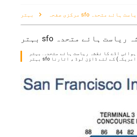
شہ ریاست ہائے متحدہ
مرکزی صفحہ
ا نقشہ ریاست ہائے متحدہ
ت ہائے متحدہ. بہتر sfo ٹرمینل کا نقشہ ریاست ہائے متحدہ (کیلی فورنیا - امریکہ) پرنٹ کرنے کے لئے.