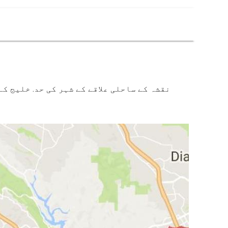
نقشہ کے ساحلی علاقے کے شہر کی حد. خلیج کے