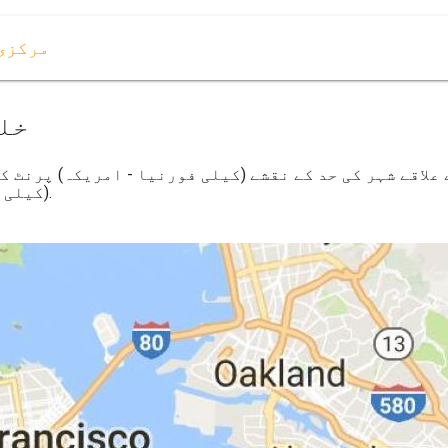
مرکزی
خلی
 علاقے شہر کی حد کے نقشے (کیلی فورنیا - امریکہ) پرنٹ کر
(کیلی فورنیا - امریکہ) کے لئے ڈاؤن لوڈ ، اتارنا.