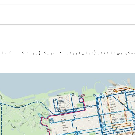
سکو بس کا نقشہ (کیلی فورنیا - امریکہ) پرنٹ کرنے کے لئ