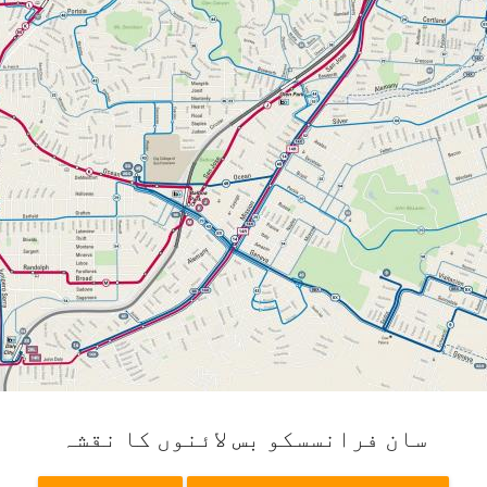
سان فرانسسکو بس لائنوں کا نقشہ