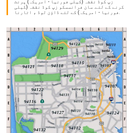
زپ کوڈ نقشہ (کیلی فورنیا - امریکہ) پرنٹ
کرنے کے لئے. سان فرانسسکو زپ کوڈ نقشہ (کیلی
فورنیا - امریکہ) کے لئے ڈاؤن لوڈ ، اتارنا.