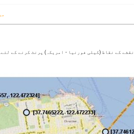
مر
قشے کے نقاط (کیلی فورنیا - امریکہ) پرنٹ کرنے کے لئے.