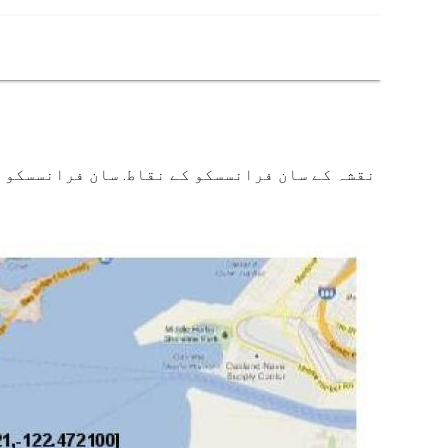
نقشہ کے سان فرانسسکو کے نقاط. سان فرانسسکو ن