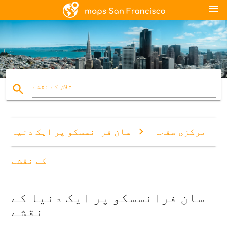
menu
search
تلاش کے نقشے
مرکزی صفحہ
سان فرانسسکو پر ایک دنیا
کے نقشے
سان فرانسسکو پر ایک دنیا کے
نقشے