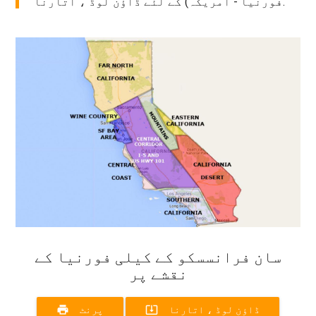
فورنیا - امریکہ) کے لئے ڈاؤن لوڈ ، اتارنا.
سان فرانسسکو کے کیلی فورنیا کے
نقشے پر
print
system_update_alt
ڈاؤن لوڈ ، اتارنا
پرنٹ