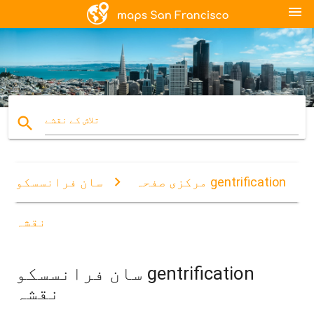
menu
search
تلاش کے نقشے
مرکزی صفحہ
سان فرانسسکو gentrification
نقشہ
سان فرانسسکو gentrification
نقشہ