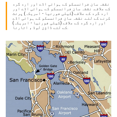
نقشہ سان فرانسسکو کے ہوائی اڈے اور ارد گرد
کے علاقے. نقشہ سان فرانسسکو کے ہوائی اڈے اور
ارد گرد کے علاقے (کیلی فورنیا - امریکہ) پرنٹ
کرنے کے لئے. نقشہ سان فرانسسکو کے ہوائی اڈے
اور ارد گرد کے علاقے (کیلی فورنیا - امریکہ)
کے لئے ڈاؤن لوڈ ، اتارنا.