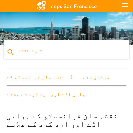
menu
search
تلاش کے نقشے
مرکزی صفحہ
نقشہ سان فرانسسکو کے
ہوائی اڈے اور ارد گرد کے علاقے
نقشہ سان فرانسسکو کے ہوائی
اڈے اور ارد گرد کے علاقے