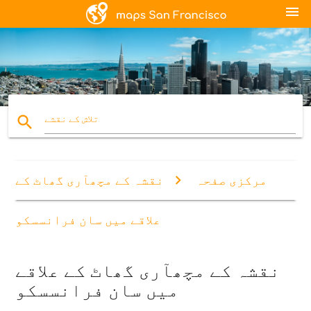
menu
search
تلاش کے نقشے
مرکزی صفحہ
نقشہ کے مچھآری گھاٹ کے
علاقے میں سان فرانسسکو
نقشہ کے مچھآری گھاٹ کے علاقے
میں سان فرانسسکو