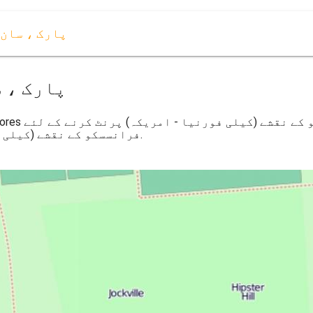
Dolores پارک 
Dolores پ
فرانسسکو کے نقشے (کیلی فورنیا - امریکہ) کے لئے ڈاؤن لوڈ ، اتارنا.