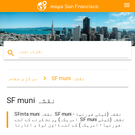
menu
search
تلاش کے نقشے
SF muni نقشہ
مرکزی صفحہ
SF muni نقشہ
SFmta muni نقشہ. SF muni نقشہ (کیلی فورنیا -
امریکہ) پرنٹ کرنے کے لئے. SF muni نقشہ (کیلی
فورنیا - امریکہ) کے لئے ڈاؤن لوڈ ، اتارنا.